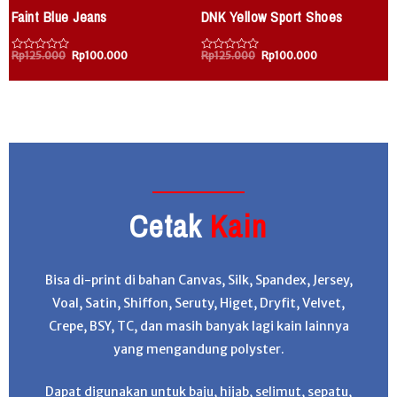
Faint Blue Jeans
DNK Yellow Sport Shoes
Rp
125.000
Rp
100.000
Rp
125.000
Rp
100.000
D
D
i
i
i
n
n
n
i
i
i
l
l
l
a
a
a
i
i
i
0
0
0
d
d
d
a
a
a
r
r
r
i
i
i
5
5
5
Cetak
Kain
Bisa di-print di bahan Canvas, Silk, Spandex, Jersey,
Voal, Satin, Shiffon, Seruty, Higet, Dryfit, Velvet,
Crepe, BSY, TC, dan masih banyak lagi kain lainnya
yang mengandung polyster.
Dapat digunakan untuk baju, hijab, selimut, sepatu,