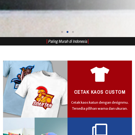
|
P
a
l
i
n
g
M
u
r
a
h
d
i
I
n
d
o
n
e
s
i
a
|
CETAK KAOS CUSTOM
Cetak kaos katun dengan designmu.
Tersedia pilihan warna dan ukuran.