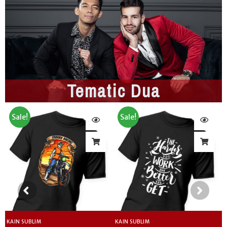
i
i
i
5
5
5
Tematic Dua
Sale!
Sale!
KAIN SUBLIM
KAIN SUBLIM
K