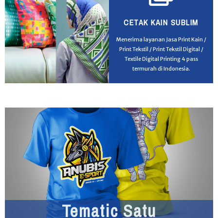
CETAK KAIN SUBLIM
Menerima layanan Jasa Print Kain /
Print Tekstil / Print Tekstil Digital /
Textile Digital Printing 4 pass
termurah di Indonesia.
Tematic Satu