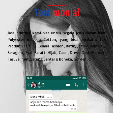
Testi
monial
Jasa printing kami bisa untuk segala jenis bahan kain
Polyester maupun Cotton, yang bisa dipakai untuk
Produksi : Baju / Celana Fashion, Batik, Jersey, Kemeja /
Seragam, Syal, Scraft, Hijab, Gaun, Dress, Dasi, Manset,
Tas, Selimut, Sarung Bantal & Boneka, Gorden, dll.