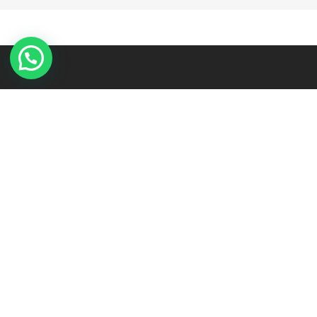
MENU
Toko
Tentang Kami
Kaos Custom
Kain Sublim
Price List
Berita
Kontak Kami
Konfirmasi Pembayaran