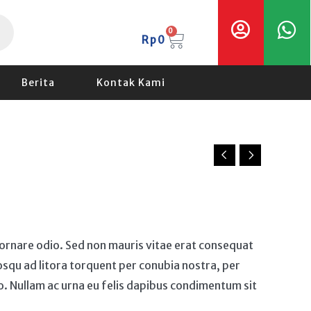
Cart
0
Rp
0
Berita
Kontak Kami
a ornare odio. Sed non mauris vitae erat consequat
ciosqu ad litora torquent per conubia nostra, per
o. Nullam ac urna eu felis dapibus condimentum sit