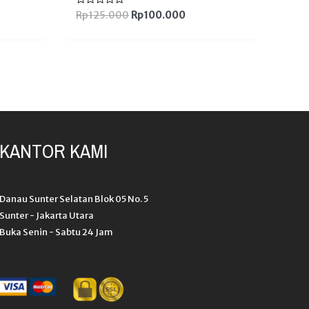
Dinilai
Rp
125.000
Rp
100.000
0
dari
5
KANTOR KAMI
Danau Sunter Selatan Blok 05 No. 5
Sunter - Jakarta Utara
Buka Senin - Sabtu 24 Jam