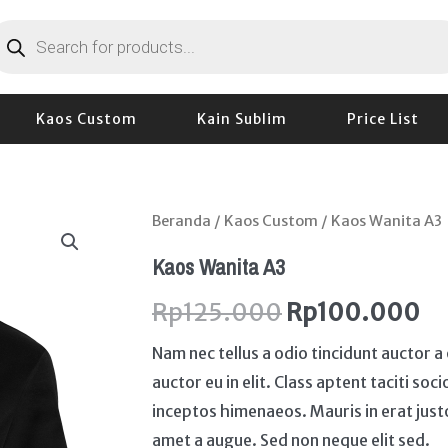
roducts
earch
Kaos Custom
Kain Sublim
Price List
Kuantitas
Beranda
/
Kaos Custom
/ Kaos Wanita A3
Kaos
Kaos Wanita A3
Wanita
Rp
125.000
Rp
100.000
A3
Nam nec tellus a odio tincidunt auctor 
auctor eu in elit. Class aptent taciti so
inceptos himenaeos. Mauris in erat just
amet a augue. Sed non neque elit sed.