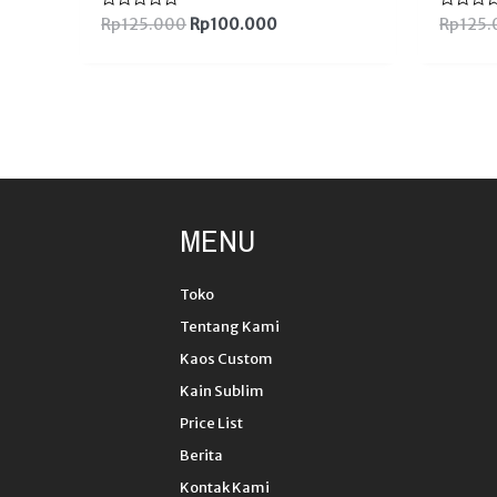
Dinilai
Dinilai
Rp
125.000
Rp
100.000
Rp
125.
0
0
dari
dari
5
5
MENU
Toko
Tentang Kami
Kaos Custom
Kain Sublim
Price List
Berita
Kontak Kami