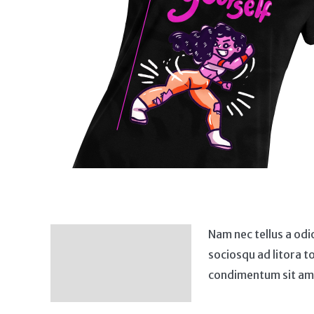
Nam nec tellus a odi
Deskripsi
sociosqu ad litora t
Ulasan (0)
condimentum sit ame