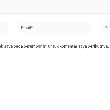
Email*
Situ
We
eb saya pada peramban ini untuk komentar saya berikutnya.