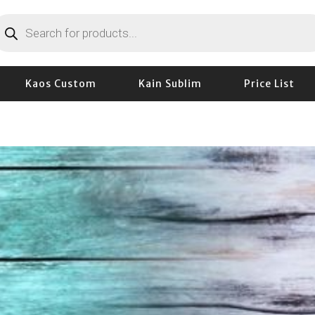
roducts
earch
Kaos Custom
Kain Sublim
Price List