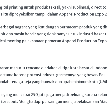
ital printing untuk produk tekstil, yakni sublimasi, direct to
xtile itu diproyeksikan tampil dalam Apparel Production Expo 
i berbagai negara yang ikut dengan bermacam produk yang dit
 jahit dan mesin bordir yang tidak hanya untuk industri besar 
cal meeting pelaksanaan pameran Apparel Production Expo 20
an menurut rencana diadakan di tiga kota besar di Indones
pertama karena potensi industri garmennya yang besar. Pelu
umlah tenaga keja yang banyak dan upah minimum kota (UM
a yang mencapai 250 juta juga menjadi peluang karena selama 
tersebut. Menghadapi persaingan menuju pelaksanaan Ma