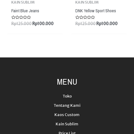
KAIN SUBLIM
KAIN SUBLIM
Faint Blue Jeans
DNK Yellow Sport Shoes
Dinilai
Dinilai
Rp
125.000
Rp
100.000
Rp
125.000
Rp
100.000
0
0
dari
dari
5
5
MENU
Toko
Tentang Kami
Kaos Custom
Kain Sublim
Price List