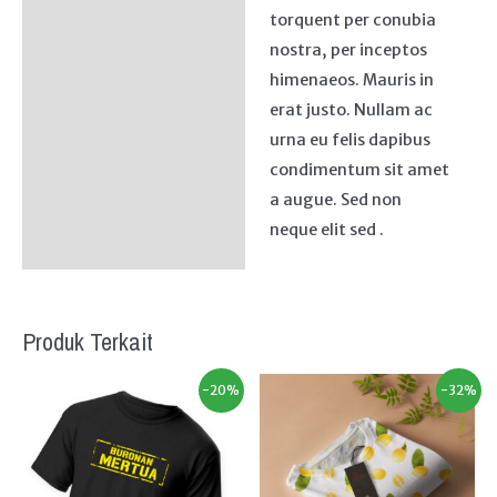
torquent per conubia
nostra, per inceptos
himenaeos. Mauris in
erat justo. Nullam ac
urna eu felis dapibus
condimentum sit amet
a augue. Sed non
neque elit sed .
Produk Terkait
-20%
-32%