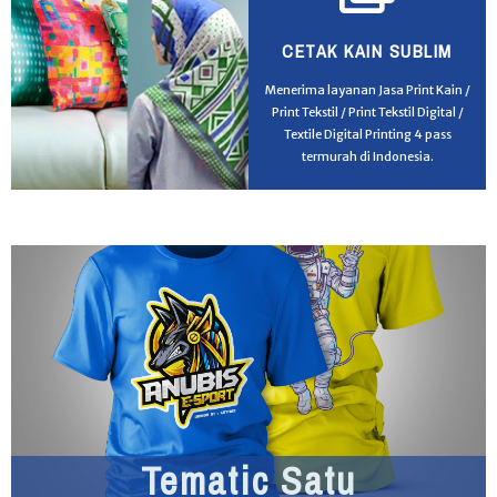
CETAK KAIN SUBLIM
Menerima layanan Jasa Print Kain /
Print Tekstil / Print Tekstil Digital /
Textile Digital Printing 4 pass
termurah di Indonesia.
Tematic Satu