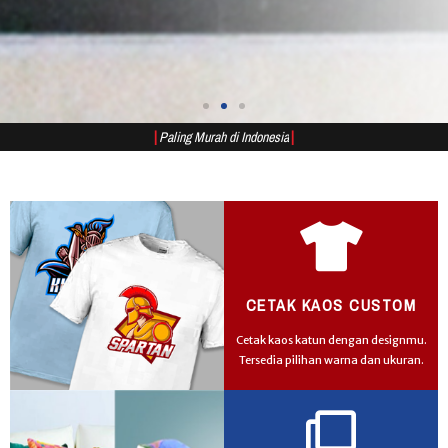
|
P
a
l
i
n
g
M
u
r
a
h
d
i
I
n
d
o
n
e
s
i
a
|
CETAK KAOS CUSTOM
Cetak kaos katun dengan designmu.
Tersedia pilihan warna dan ukuran.