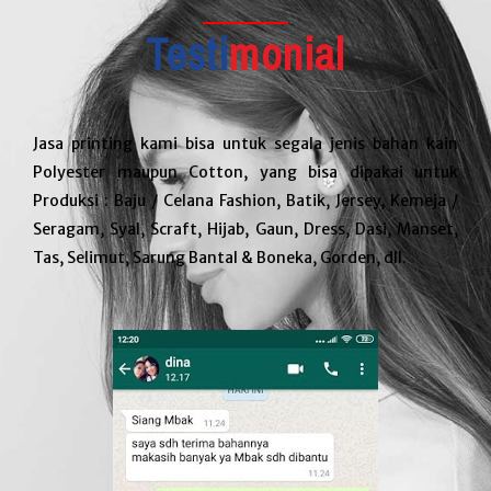
Testi
monial
Jasa printing kami bisa untuk segala jenis bahan kain
Polyester maupun Cotton, yang bisa dipakai untuk
Produksi : Baju / Celana Fashion, Batik, Jersey, Kemeja /
Seragam, Syal, Scraft, Hijab, Gaun, Dress, Dasi, Manset,
Tas, Selimut, Sarung Bantal & Boneka, Gorden, dll.