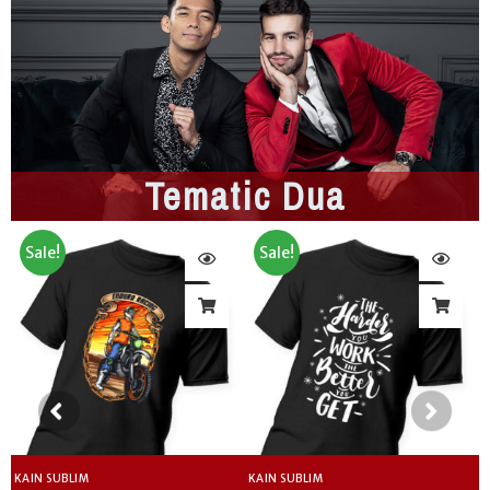
i
i
i
5
5
5
Tematic Dua
Sale!
Sale!
KAIN SUBLIM
KAIN SUBLIM
K