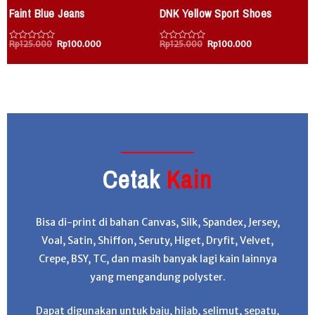
Faint Blue Jeans
DNK Yellow Sport Shoes
Rp
125.000
Rp
100.000
Rp
125.000
Rp
100.000
D
D
i
i
i
n
n
n
i
i
i
l
l
l
a
a
a
i
i
i
0
0
0
d
d
d
a
a
a
r
r
r
i
i
i
5
5
5
Cetak
Kain
Bisa di-print di bahan Canvas, Silk, Spandex, Jersey,
Voal, Satin, Shiffon, Seruty, Higet, Dryfit, Velvet,
Crepe, BSY, TC, dan masih banyak lagi kain lainnya
yang mengandung polyster.
Dapat digunakan untuk baju, hijab, selimut, sepatu,