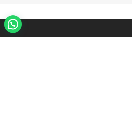
MENU
Toko
Tentang Kami
Kaos Custom
Kain Sublim
Price List
Berita
Kontak Kami
Konfirmasi Pembayaran