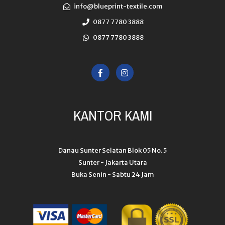
info@blueprint-textile.com
0877 7780 3888
0877 7780 3888
F
I
a
n
c
s
e
t
b
a
o
g
o
r
KANTOR KAMI
k
a
-
m
f
Danau Sunter Selatan Blok 05 No. 5
Sunter - Jakarta Utara
Buka Senin - Sabtu 24 Jam